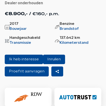
Dealer onderhouden
€160,- p.m.
€8.900,- /
2017
Benzine
Bouwjaar
Brandstof
Handgeschakeld
137.642 km
Transmissie
Kilometerstand
Ik heb interesse
Inruilen
Proefrit aanvragen