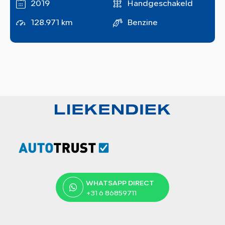
2019
Handgeschakeld
128.971 km
Benzine
WHATSAPP DIRECT
+31 6 86859711