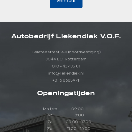
Verstuur
Autobedrijf Liekendiek V.O.F.
Galateestraat 9-11 (hoofdvestiging)
3044 EC, Rotterdam
010 - 437 35 81
info@liekendiek.nl
+31 6 86859711
Openingstijden
Ma t/m
09:00 -
Vr
18:00
Za
09:00 - 17:00
Zo
11:00 - 16:00