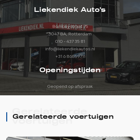
Liekendiek Auto's
Bombaystraat 75
3047 BA, Rotterdam
010 - 437 35 81
info@liekendiekautos.nl
+31 6 86859711
Openingstijden
Geopend op afspraak
Gerelateerde
Gerelateerde voertuigen
voertuigen