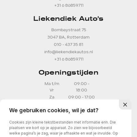
+31 6 86859711
Liekendiek Auto's
Bombaystraat 75
3047 BA, Rotterdam
010 - 437 35 81
info@liekendiekautos.nl
+31 6 86859711
Openingstijden
Ma t/m
09:00 -
Vr
18:00
Za
09:00 - 17:00
Zo
11:00 - 16:00
We gebruiken cookies, wil je dat?
Openingstijden
Cookies zijn kleine tekstbestanden met informatie erin. Die
plaatsen we kort op je apparaat. Zo zien we bijvoorbeeld
Geopend op afspraak
welke pagina’s je zag, waar je afhaakte en wat je invulde. Op