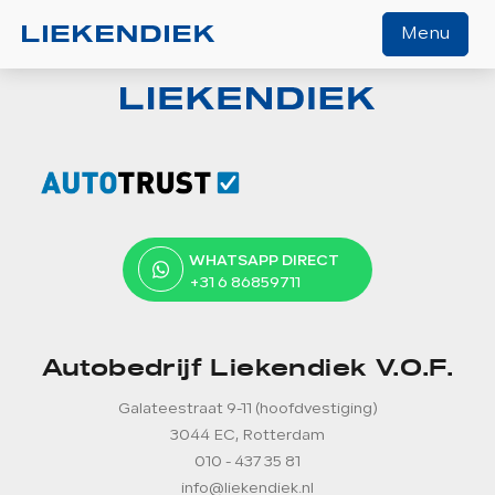
Menu
Home
Aanbod
Diensten
Werkplaats
WHATSAPP DIRECT
Over ons
+31 6 86859711
Verkocht
Contact
Autobedrijf Liekendiek V.O.F.
Algemene voorwaarden
Galateestraat 9-11 (hoofdvestiging)
3044 EC, Rotterdam
Vacature
010 - 437 35 81
info@liekendiek.nl