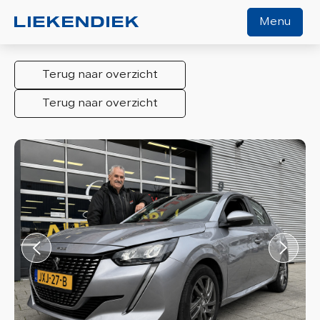
Menu
Terug naar overzicht
Home
Terug naar overzicht
Aanbod
Diensten
Werkplaats
Over ons
Verkocht
Contact
Algemene voorwaarden
Vacature