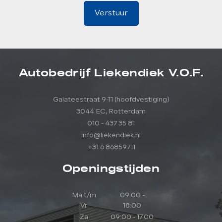
Verstuur
Autobedrijf Liekendiek V.O.F.
Galateestraat 9-11 (hoofdvestiging)
3044 EC, Rotterdam
010 - 437 35 81
info@liekendiek.nl
+31 6 86859711
Openingstijden
Ma t/m
09:00 -
Vr
18:00
Za
09:00 - 17:00