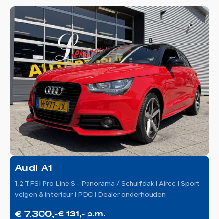
Audi A1
1.2 TFSI Pro Line S - Panorama / Schuifdak I Airco I Sport
1
velgen & interieur I PDC I Dealer onderhouden
L
€ 7.300,-
€
€ 131,- p.m.