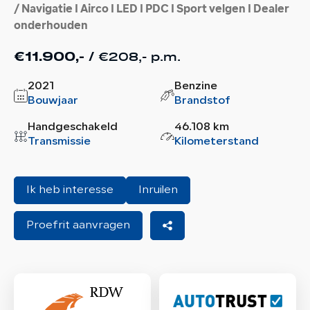
/ Navigatie I Airco I LED I PDC I Sport velgen I Dealer
onderhouden
€208,- p.m.
€11.900,- /
2021
Benzine
Bouwjaar
Brandstof
Handgeschakeld
46.108 km
Transmissie
Kilometerstand
Ik heb interesse
Inruilen
Proefrit aanvragen