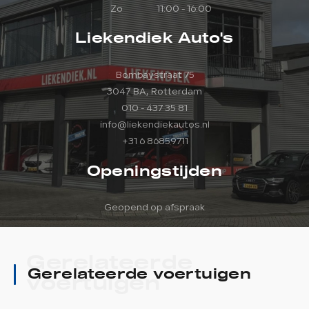
Zo
11:00 - 16:00
Liekendiek Auto's
Bombaystraat 75
3047 BA, Rotterdam
010 - 437 35 81
info@liekendiekautos.nl
+31 6 86859711
Openingstijden
Geopend op afspraak
Gerelateerde
Gerelateerde voertuigen
voertuigen